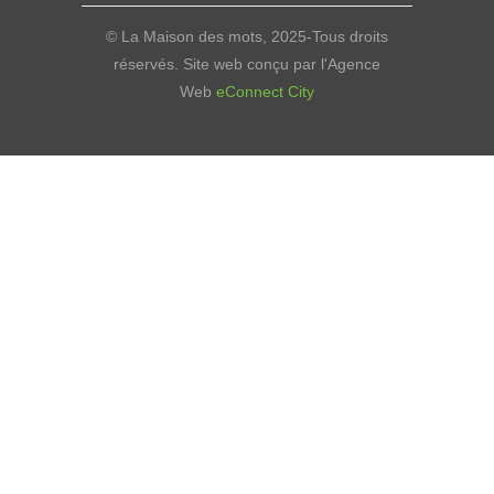
© La Maison des mots, 2025-Tous droits
réservés. Site web conçu par l'Agence
Web
eConnect City